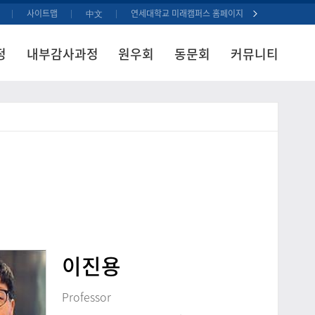
사이트맵
中文
연세대학교 미래캠퍼스 홈페이지
정
내부감사과정
원우회
동문회
커뮤니티
이진용
Professor