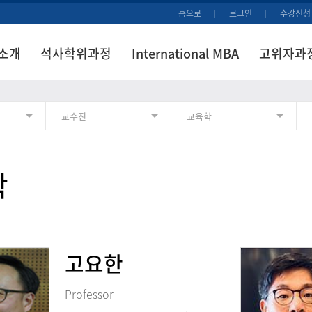
홈으로
로그인
수강신청
소개
석사학위과정
International MBA
고위자과
교수진
교육학
학
고요한
Professor